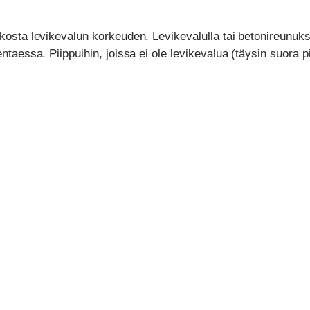
ikosta levikevalun korkeuden. Levikevalulla tai betonireunukse
ntaessa. Piippuihin, joissa ei ole levikevalua (täysin suora pi