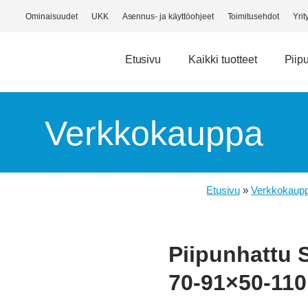
Ominaisuudet
UKK
Asennus- ja käyttöohjeet
Toimitusehdot
Yrit
Etusivu
Kaikki tuotteet
Piip
Verkkokauppa
Etusivu
»
Verkkokaup
Piipunhattu 
70-91×50-110