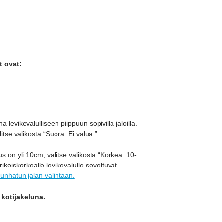
t ovat:
 levikevalulliseen piippuun sopivilla jaloilla.
litse valikosta “Suora: Ei valua.”
us on yli 10cm, valitse valikosta “Korkea: 10-
oiskorkealle levikevalulle soveltuvat
punhatun jalan valintaan.
 kotijakeluna.