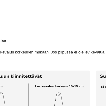
alan
vikevalun korkeuden mukaan. Jos piipussa ei ole levikevalua 