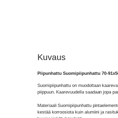
Kuvaus
Piipunhattu Suomipiipunhattu 70-91x50-
Suomipiipunhattu on muodoltaan kaareva.
piippuun. Kaarevuudella saadaan jopa par
Materiaali Suomipiipunhattu pintaelemente
kestää korroosiota kuin alumiini ja rasituk