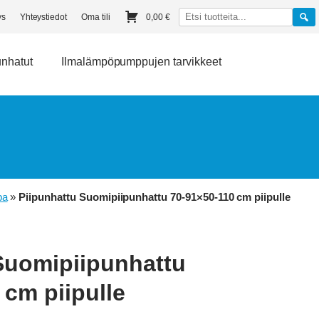
ys
Yhteystiedot
Oma tili
0,00
€
unhatut
Ilmalämpöpumppujen tarvikkeet
pa
»
Piipunhattu Suomipiipunhattu 70-91×50-110 cm piipulle
Suomipiipunhattu
 cm piipulle