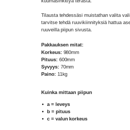
kuumasinkittyä terästä.
Tilausta tehdessäsi muistathan valita val
tarvitse tehdä ruuvikiinnityksiä hattua ase
ruuveilla piipun sivusta.
Pakkauksen mitat:
Korkeus:
980mm
Pituus:
600mm
Syvyys:
70mm
Paino:
11kg
Kuinka mittaan piipun
a = leveys
b = pituus
c = valun korkeus