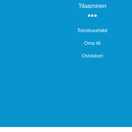
Tilaaminen
Toimitusehdot
Oma tili
Ostoskori