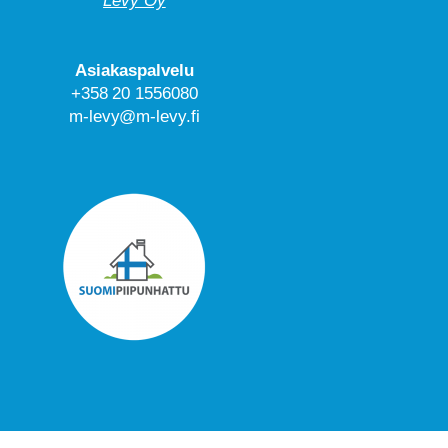
Levy Oy
Asiakaspalvelu
+358 20 1556080
m-levy@m-levy.fi