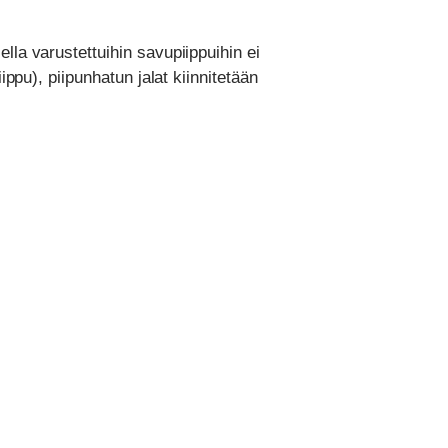
lla varustettuihin savupiippuihin ei
ippu), piipunhatun jalat kiinnitetään