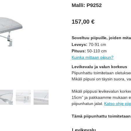
Malli: P9252
157,00
€
Soveltuu piipuille, joiden mita
Leveys:
70-91 cm
Pituus:
50-110 cm
Kuinka mittaan piipun?
Levikevalu ja valun korkeus
Piipunhattu toimitetaan oletuksena
Mikäli piipusi on täysin suora, va
Mikäli piippusi levikevalun korke
15cm” ja pakkaamme mukaan erik
piipunhatun jalat.
Katso ohje pii
Tämä piipunhattu toimitetaan
Levikevalu