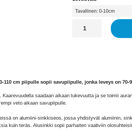
Piipunhattu
Suomipiipunhattu
70-
91x50-
110
cm
piipulle
määrä
110 cm piipulle sopii savupiipulle, jonka leveys on 70-
 Kaarevuudella saadaan aikaan tukevuutta ja se toimii auran
empi veto aikaan savupiipulle.
issä on alumiini-sinkkiseos, jossa yhdistyvät alumiinin, sin
sia kuin teräs. Alusinkki sopii parhaiten vaativiin olosuhteisii