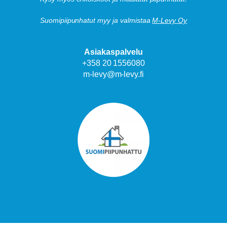
Suomipiipunhatut myy ja valmistaa
M-Levy Oy
Asiakaspalvelu
+358 20 1556080
m-levy@m-levy.fi