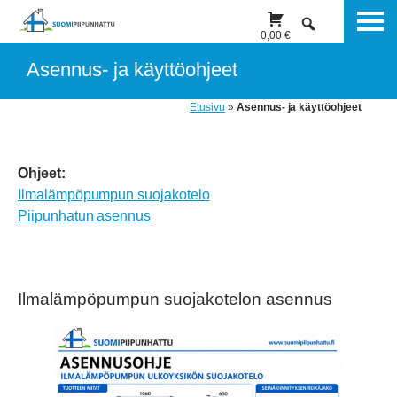
Suomipiipunhattu
Skip
0,00
€
to
Me
content
Asennus- ja käyttöohjeet
Edulliset
ja
Etusivu
»
Asennus- ja käyttöohjeet
kestävät
piipunhatut
kaikenlaisille
Ohjeet:
piipuille
Ilmalämpöpumpun suojakotelo
Piipunhatun asennus
Ilmalämpöpumpun suojakotelon asennus