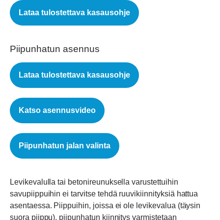
Lataa tulostettava kasausohje
Piipunhatun asennus
Lataa tulostettava kasausohje
Katso asennusvideo
Piipunhatun jalan valinta
Levikevalulla tai betonireunuksella varustettuihin
savupiippuihin ei tarvitse tehdä ruuvikiinnityksiä hattua
asentaessa. Piippuihin, joissa ei ole levikevalua (täysin
suora piippu), piipunhatun kiinnitys varmistetaan