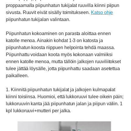
proppaamalla piipunhatun tukijalat ruuvilla kiinni piipun
sivusta. Ruuvit eivät sisälly toimitukseen.
Katso ohje
piipunhatun tukijalan valintaan.
Piipunhatun kokoaminen on parasta aloittaa ennen
katolle menoa. Ainakin kohdat 1-3 on katosta ja
piipunhatun koosta riippuen helpointa tehdä maassa.
Piipunhattu voidaan koota myös kokonaan valmiiksi
ennen katolle menoa, mutta tällöin jalkojen ruuviliitokset
tulee jättää löysälle, jotta piipunhattu saadaan asetettua
paikalleen.
1. Kiinnitä piipunhatun tukijalat ja jalkojen kulmapalat
kiinni toisiinsa. Huomioi, että lukkoruuvi tulee oikein päin;
lukkoruuvin kanta jää piipunhatun jalan ja piipun väliin. 1
kpl lukkoruuvi+mutteri per jalka.