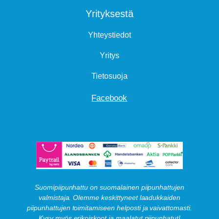
Yrityksestä
Yhteystiedot
Yritys
Tietosuoja
Facebook
Suomipiipunhattu on suomalainen piipunhattujen
valmistaja. Olemme keskittyneet laadukkaiden
piipunhattujen toimitamiseen helposti ja vaivattomasti.
Kysy myös erikoiskoot ja maalatut piipunhatut!