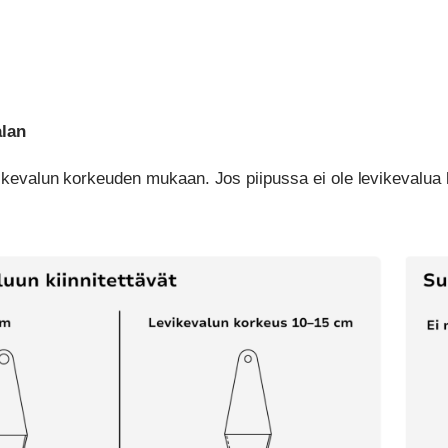
alan
vikevalun korkeuden mukaan. Jos piipussa ei ole levikevalua 