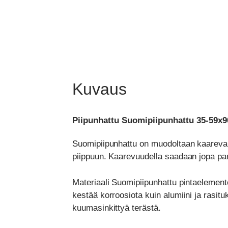
Kuvaus
Piipunhattu Suomipiipunhattu 35-59x90-
Suomipiipunhattu on muodoltaan kaareva.
piippuun. Kaarevuudella saadaan jopa par
Materiaali Suomipiipunhattu pintaelemente
kestää korroosiota kuin alumiini ja rasituk
kuumasinkittyä terästä.