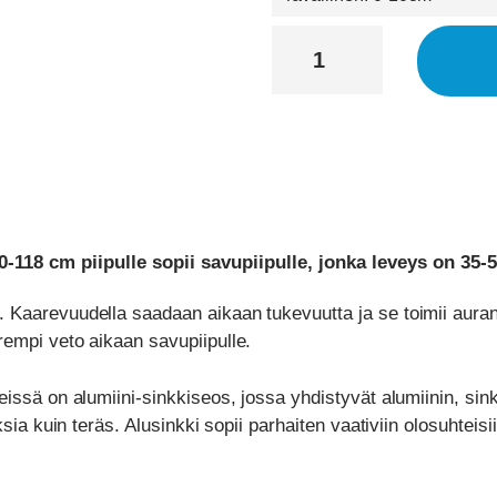
Piipunhattu
Suomipiipunhattu
35-
59x90-
118
cm
piipulle
määrä
118 cm piipulle sopii savupiipulle, jonka leveys on 35-
 Kaarevuudella saadaan aikaan tukevuutta ja se toimii auran
empi veto aikaan savupiipulle.
issä on alumiini-sinkkiseos, jossa yhdistyvät alumiinin, sin
sia kuin teräs. Alusinkki sopii parhaiten vaativiin olosuhteisii