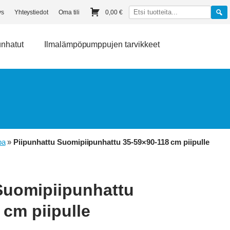
ys
Yhteystiedot
Oma tili
0,00
€
unhatut
Ilmalämpöpumppujen tarvikkeet
pa
»
Piipunhattu Suomipiipunhattu 35-59×90-118 cm piipulle
Suomipiipunhattu
 cm piipulle