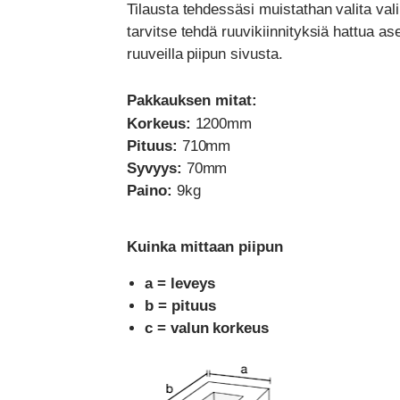
Tilausta tehdessäsi muistathan valita val
tarvitse tehdä ruuvikiinnityksiä hattua ase
ruuveilla piipun sivusta.
Pakkauksen mitat:
Korkeus:
1200mm
Pituus:
710mm
Syvyys:
70mm
Paino:
9kg
Kuinka mittaan piipun
a = leveys
b = pituus
c = valun korkeus