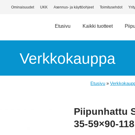
Ominaisuudet
UKK
Asennus- ja käyttöohjeet
Toimitusehdot
Yrit
Etusivu
Kaikki tuotteet
Piip
Verkkokauppa
Etusivu
»
Verkkokaup
Piipunhattu 
35-59×90-118