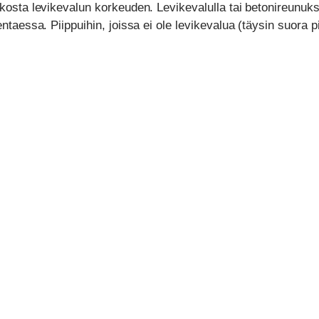
ikosta levikevalun korkeuden. Levikevalulla tai betonireunukse
ntaessa. Piippuihin, joissa ei ole levikevalua (täysin suora pi