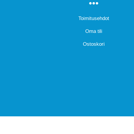
Toimitusehdot
Oma tili
Ostoskori