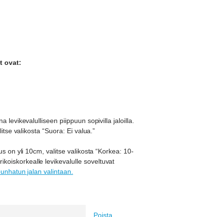
t ovat:
 levikevalulliseen piippuun sopivilla jaloilla.
litse valikosta “Suora: Ei valua.”
us on yli 10cm, valitse valikosta “Korkea: 10-
oiskorkealle levikevalulle soveltuvat
punhatun jalan valintaan.
Poista