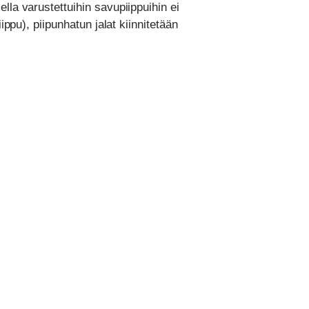
lla varustettuihin savupiippuihin ei
ippu), piipunhatun jalat kiinnitetään