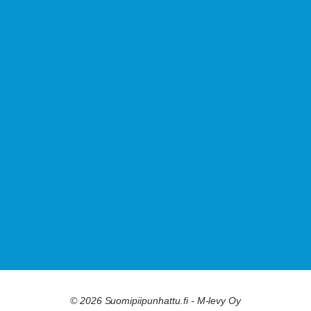
© 2026 Suomipiipunhattu.fi - M-levy Oy