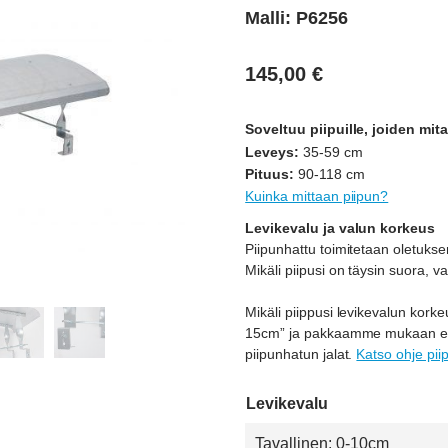
Malli: P6256
145,00
€
Soveltuu piipuille, joiden mita
Leveys:
35-59 cm
Pituus:
90-118 cm
Kuinka mittaan piipun?
Levikevalu ja valun korkeus
Piipunhattu toimitetaan oletuksena
Mikäli piipusi on täysin suora, va
Mikäli piippusi levikevalun korke
15cm” ja pakkaamme mukaan erik
piipunhatun jalat.
Katso ohje pii
Levikevalu