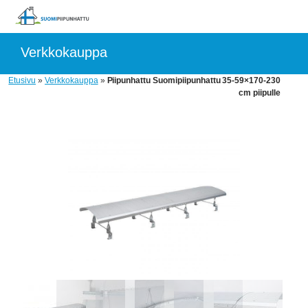
Suomipiipunhattu
Skip
to
content
Verkkokauppa
Edulliset
ja
Etusivu
»
Verkkokauppa
»
Piipunhattu Suomipiipunhattu 35-59×170-230
kestävät
cm piipulle
piipunhatut
kaikenlaisille
piipuille