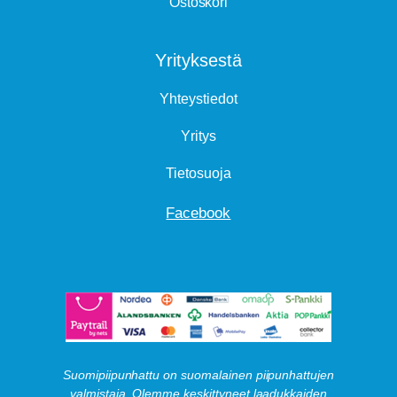
Ostoskori
Yrityksestä
Yhteystiedot
Yritys
Tietosuoja
Facebook
Suomipiipunhattu on suomalainen piipunhattujen
valmistaja. Olemme keskittyneet laadukkaiden