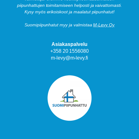
piipunhattujen toimitamiseen helposti ja vaivattomasti.
Kysy myös erikoiskoot ja maalatut piipunhatut!
Suomipiipunhatut myy ja valmistaa
M-Levy Oy
Asiakaspalvelu
+358 20 1556080
m-levy@m-levy.fi