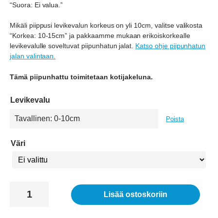
“Suora: Ei valua.”
Mikäli piippusi levikevalun korkeus on yli 10cm, valitse valikosta
“Korkea: 10-15cm” ja pakkaamme mukaan erikoiskorkealle
levikevalulle soveltuvat piipunhatun jalat.
Katso ohje piipunhatun
jalan valintaan.
Tämä piipunhattu toimitetaan kotijakeluna.
Levikevalu
Poista
Väri
Piipunhattu
Lisää ostoskoriin
Suomipiipunhattu
35-