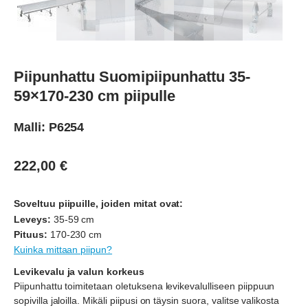
Piipunhattu Suomipiipunhattu 35-
59×170-230 cm piipulle
Malli: P6254
222,00
€
Soveltuu piipuille, joiden mitat ovat:
Leveys:
35-59 cm
Pituus:
170-230 cm
Kuinka mittaan piipun?
Levikevalu ja valun korkeus
Piipunhattu toimitetaan oletuksena levikevalulliseen piippuun
sopivilla jaloilla. Mikäli piipusi on täysin suora, valitse valikosta