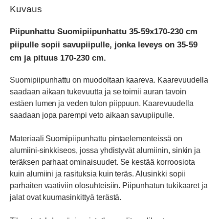
59x170-
Kuvaus
230
Piipunhattu Suomipiipunhattu 35-59x170-230 cm
cm
piipulle sopii savupiipulle, jonka leveys on 35-59
piipulle
cm ja pituus 170-230 cm.
määrä
Suomipiipunhattu on muodoltaan kaareva. Kaarevuudella
saadaan aikaan tukevuutta ja se toimii auran tavoin
estäen lumen ja veden tulon piippuun. Kaarevuudella
saadaan jopa parempi veto aikaan savupiipulle.
Materiaali Suomipiipunhattu pintaelementeissä on
alumiini-sinkkiseos, jossa yhdistyvät alumiinin, sinkin ja
teräksen parhaat ominaisuudet. Se kestää korroosiota
kuin alumiini ja rasituksia kuin teräs. Alusinkki sopii
parhaiten vaativiin olosuhteisiin. Piipunhatun tukikaaret ja
jalat ovat kuumasinkittyä terästä.