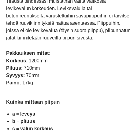
Tilausta tehdessäsi muistathan valita valikosta
levikevalun korkeuden. Levikevalulla tai
betonireunuksella varustettuihin savupiippuihin ei tarvitse
tehdä ruuvikiinnityksiä hattua asentaessa. Piippuihin,
joissa ei ole levikevalua (täysin suora piippu), piipunhatun
jalat kiinnitetään ruuveilla piipun sivusta.
Pakkauksen mitat:
Korkeus:
1200mm
Pituus:
710mm
Syvyys:
70mm
Paino:
17kg
Kuinka mittaan piipun
a = leveys
b = pituus
c = valun korkeus