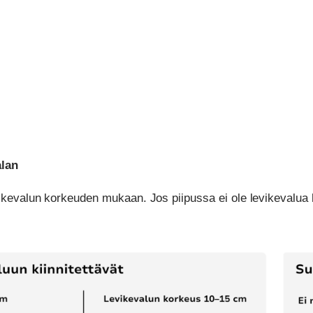
alan
vikevalun korkeuden mukaan. Jos piipussa ei ole levikevalua 