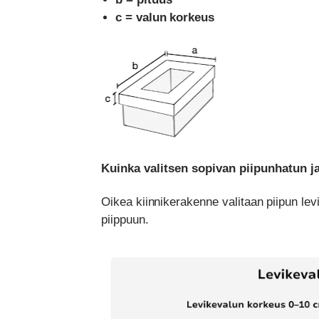
c = valun korkeus
Kuinka valitsen sopivan piipunhatun j
Oikea kiinnikerakenne valitaan piipun le
piippuun.