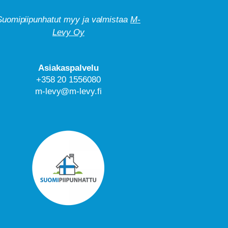
Suomipiipunhatut myy ja valmistaa
M-
Levy Oy
Asiakaspalvelu
+358 20 1556080
m-levy@m-levy.fi