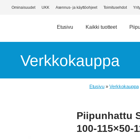
Ominaisuudet
UKK
Asennus- ja käyttöohjeet
Toimitusehdot
Yrit
Etusivu
Kaikki tuotteet
Piip
Verkkokauppa
Etusivu
»
Verkkokauppa
Piipunhattu 
100-115×50-1