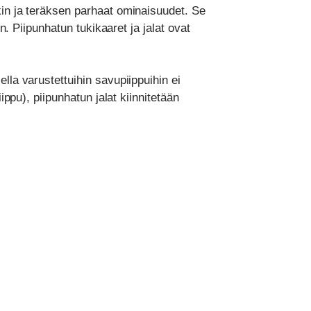
kin ja teräksen parhaat ominaisuudet. Se
n. Piipunhatun tukikaaret ja jalat ovat
lla varustettuihin savupiippuihin ei
ippu), piipunhatun jalat kiinnitetään