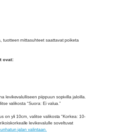
, tuotteen mittasuhteet saattavat poiketa
t ovat:
 levikevalulliseen piippuun sopivilla jaloilla.
litse valikosta “Suora: Ei valua.”
us on yli 10cm, valitse valikosta “Korkea: 10-
oiskorkealle levikevalulle soveltuvat
punhatun jalan valintaan.