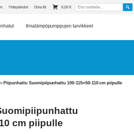
ys
Yhteystiedot
Oma tili
0,00
€
unhatut
Ilmalämpöpumppujen tarvikkeet
»
Piipunhattu Suomipiipunhattu 100-115×50-110 cm piipulle
Suomipiipunhattu
10 cm piipulle