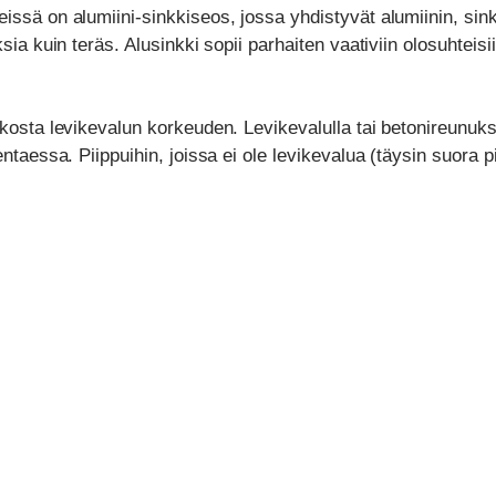
issä on alumiini-sinkkiseos, jossa yhdistyvät alumiinin, sin
sia kuin teräs. Alusinkki sopii parhaiten vaativiin olosuhteisii
ikosta levikevalun korkeuden. Levikevalulla tai betonireunukse
ntaessa. Piippuihin, joissa ei ole levikevalua (täysin suora pi