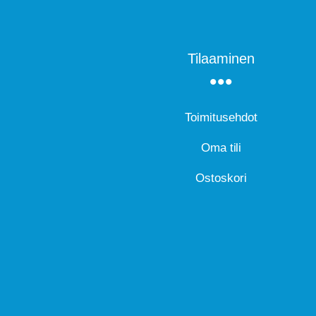
Tilaaminen
Toimitusehdot
Oma tili
Ostoskori