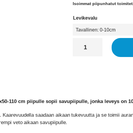
Isoimmat piipunhatut toimitet
Levikevalu
Piipunhattu
Suomipiipunhattu
100-
115x50-
110
cm
piipulle
määrä
0-110 cm piipulle sopii savupiipulle, jonka leveys on 1
 Kaarevuudella saadaan aikaan tukevuutta ja se toimii auran
empi veto aikaan savupiipulle.