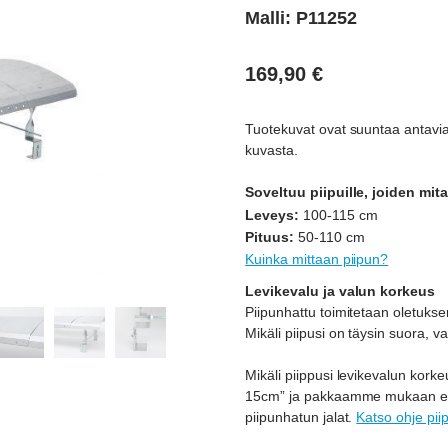
Malli: P11252
169,90
€
Tuotekuvat ovat suuntaa antavia
kuvasta.
Soveltuu piipuille, joiden mita
Leveys:
100-115 cm
Pituus:
50-110 cm
Kuinka mittaan piipun?
Levikevalu ja valun korkeus
Piipunhattu toimitetaan oletuksena
Mikäli piipusi on täysin suora, va
Mikäli piippusi levikevalun korke
15cm” ja pakkaamme mukaan erik
piipunhatun jalat.
Katso ohje pii