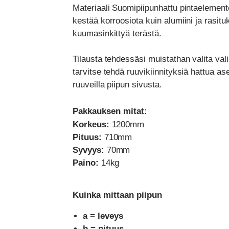
Materiaali Suomipiipunhattu pintaelemente
kestää korroosiota kuin alumiini ja rasituk
kuumasinkittyä terästä.
Tilausta tehdessäsi muistathan valita val
tarvitse tehdä ruuvikiinnityksiä hattua ase
ruuveilla piipun sivusta.
Pakkauksen mitat:
Korkeus:
1200mm
Pituus:
710mm
Syvyys:
70mm
Paino:
14kg
Kuinka mittaan piipun
a = leveys
b = pituus