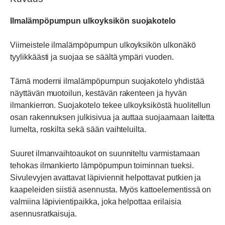
RAL7024/RR23
Ilmalämpöpumpun ulkoyksikön suojakotelo
määrä
Viimeistele ilmalämpöpumpun ulkoyksikön ulkonäkö
tyylikkäästi ja suojaa se säältä ympäri vuoden.
Tämä moderni ilmalämpöpumpun suojakotelo yhdistää
näyttävän muotoilun, kestävän rakenteen ja hyvän
ilmankierron. Suojakotelo tekee ulkoyksiköstä huolitellun
osan rakennuksen julkisivua ja auttaa suojaamaan laitetta
lumelta, roskilta sekä sään vaihteluilta.
Suuret ilmanvaihtoaukot on suunniteltu varmistamaan
tehokas ilmankierto lämpöpumpun toiminnan tueksi.
Sivulevyjen avattavat läpiviennit helpottavat putkien ja
kaapeleiden siistiä asennusta. Myös kattoelementissä on
valmiina läpivientipaikka, joka helpottaa erilaisia
asennusratkaisuja.