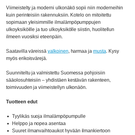
Viimeistelty ja moderni ulkonäkö sopii niin moderneihin
kuin perinteisiin rakennuksiin. Kotelo on mitoitettu
sopimaan yleisimmille ilmalämpöpumppujen
ulkoyksiköille ja tuo ulkoyksikölle siistin, huolitellun
ilmeen vuosiksi eteenpäin.
Saatavilla väreissä
valkoinen
, harmaa ja
musta
. Kysy
myös erikoisvärejä.
Suunniteltu ja valmistettu Suomessa pohjoisiin
sääolosuhteisiin – yhdistäen kestävän rakenteen,
toimivuuden ja viimeistellyn ulkonäön.
Tuotteen edut
Tyylikäs suoja ilmalämpöpumpulle
Helppo ja nopea asentaa
Suuret ilmanvaihtoaukot hyvään ilmankiertoon