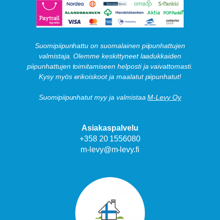
Suomipiipunhattu on suomalainen piipunhattujen
valmistaja. Olemme keskittyneet laadukkaiden
piipunhattujen toimitamiseen helposti ja vaivattomasti.
Kysy myös erikoiskoot ja maalatut piipunhatut!
Suomipiipunhatut myy ja valmistaa
M-Levy Oy
Asiakaspalvelu
+358 20 1556080
m-levy@m-levy.fi