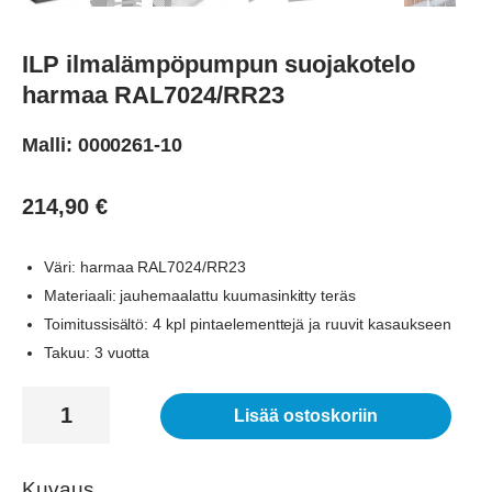
ILP ilmalämpöpumpun suojakotelo
harmaa RAL7024/RR23
Malli: 0000261-10
214,90
€
Väri: harmaa RAL7024/RR23
Materiaali: jauhemaalattu kuumasinkitty teräs
Toimitussisältö: 4 kpl pintaelementtejä ja ruuvit kasaukseen
Takuu: 3 vuotta
ILP
Lisää ostoskoriin
ilmalämpöpumpun
suojakotelo
harmaa
Kuvaus